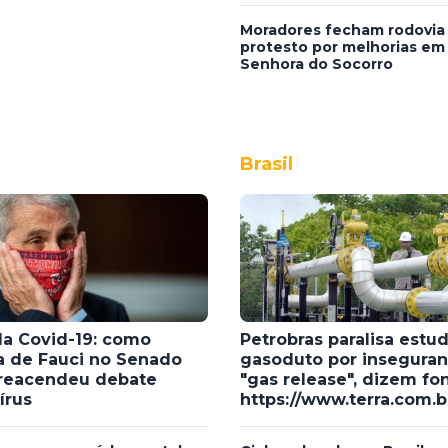
Moradores fecham rodovia
protesto por melhorias em
Senhora do Socorro
Brasil
a Covid-19: como
Petrobras paralisa estu
a de Fauci no Senado
gasoduto por insegura
reacendeu debate
"gas release", dizem fo
írus
https://www.terra.com.