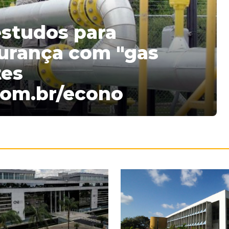
estudos para
urança com "gas
tes
com.br/econo