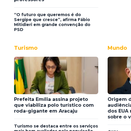
“O futuro que queremos é do
Sergipe que cresce”, afirma Fábio
Mitidieri em grande convenção do
PSD
Turismo
Mundo
Prefeita Emília assina projeto
Origem d
que viabiliza polo turístico com
audiênci
roda-gigante em Aracaju
dos EUA 
sobre o v
Turismo se destaca entre os serviços
mais bem avaliados pela população