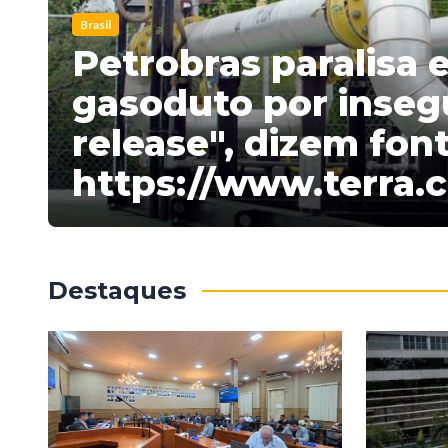
Brasil
Petrobras paralisa 
gasoduto por inseg
release", dizem fon
https://www.terra.
Destaques