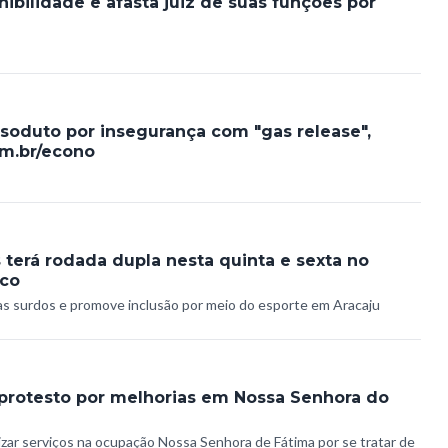
ibilidade e afasta juiz de suas funções por
asoduto por insegurança com "gas release",
om.br/econo
 terá rodada dupla nesta quinta e sexta no
nco
s surdos e promove inclusão por meio do esporte em Aracaju
rotesto por melhorias em Nossa Senhora do
lizar serviços na ocupação Nossa Senhora de Fátima por se tratar de