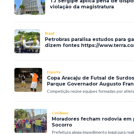
TJ Sergipe aplica pena de dispon
violação da magistratura
Brasil
Petrobras paralisa estudos para g
dizem fontes https://www.terra.c
Esporte
Copa Aracaju de Futsal de Surdos
Parque Governador Augusto Fra
Competição reúne equipes formadas por atleta
Cotidiano
Moradores fecham rodovia em p
Socorro
Prefeitura alega impedimento legal para rea