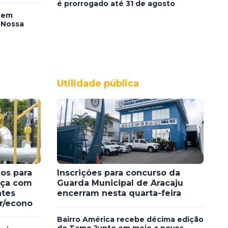
é prorrogado até 31 de agosto
 em
 Nossa
Utilidade pública
dos para
Inscrições para concurso da
nça com
Guarda Municipal de Aracaju
ntes
encerram nesta quarta-feira
br/econo
Bairro América recebe décima edição
do Tamo Junto em meio a novos