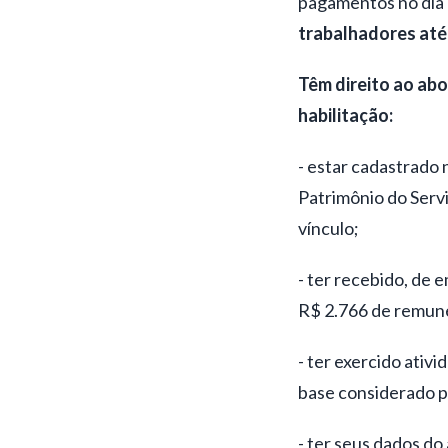
pagamentos no dia 
trabalhadores até
Têm direito ao abo
habilitação:
- estar cadastrado
Patrimônio do Servi
vínculo;
- ter recebido, de 
R$ 2.766 de remun
- ter exercido ativ
base considerado p
- ter seus dados d