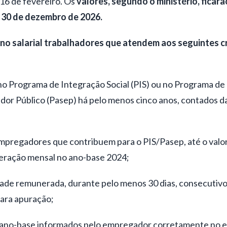
16 de fevereiro. Os
valores, segundo o ministério, ficarã
 30 de dezembro de 2026.
no salarial trabalhadores que atendem aos seguintes cr
 no Programa de Integração Social (PIS) ou no Programa d
dor Público (Pasep) há pelo menos cinco anos, contados da
empregadores que contribuem para o PIS/Pasep, até o valo
eração mensal no ano-base 2024;
idade remunerada, durante pelo menos 30 dias, consecutivo
ara apuração;
o ano-base informados pelo empregador corretamente no e