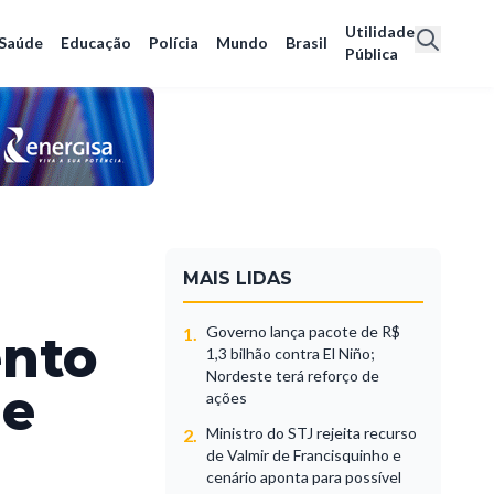
Utilidade
Saúde
Educação
Polícia
Mundo
Brasil
Pública
MAIS LIDAS
Governo lança pacote de R$
1.
ento
1,3 bilhão contra El Niño;
Nordeste terá reforço de
 e
ações
Ministro do STJ rejeita recurso
2.
de Valmir de Francisquinho e
cenário aponta para possível