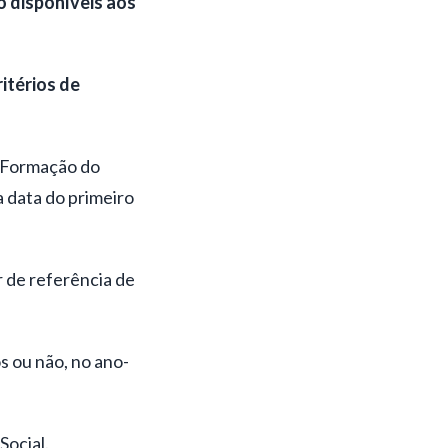
o disponíveis aos
itérios de
e Formação do
 data do primeiro
r de referência de
s ou não, no ano-
Social.