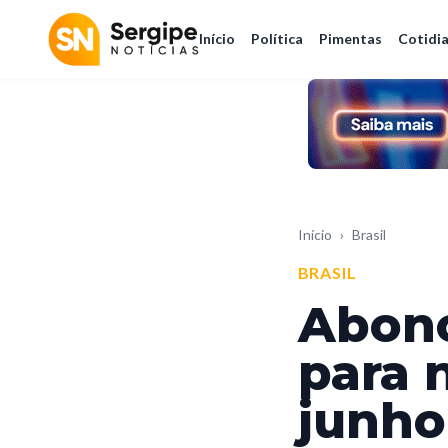
Início
Política
Pimentas
Cotidi
Início
›
Brasil
BRASIL
Abono
para 
junho