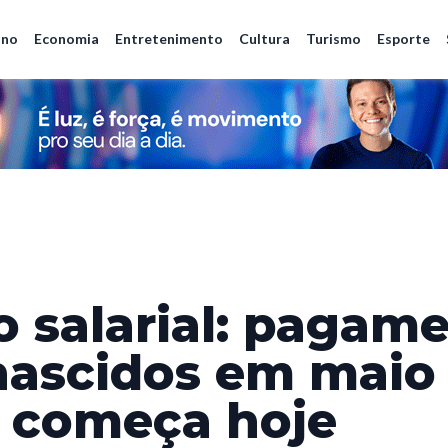
ano
Economia
Entretenimento
Cultura
Turismo
Esporte
 salarial: pagam
nascidos em maio
 começa hoje