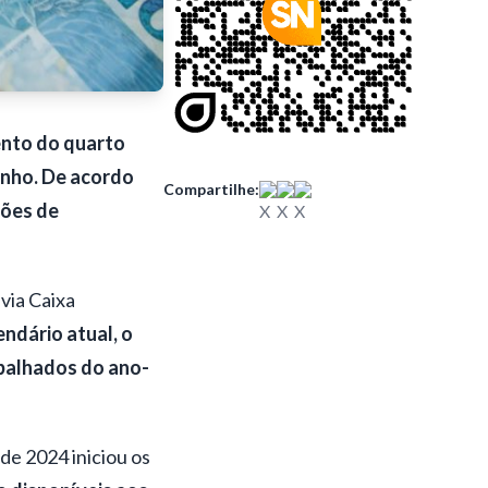
ento do quarto
unho. De acordo
Compartilhe:
hões de
via Caixa
endário atual, o
abalhados do ano-
de 2024 iniciou os