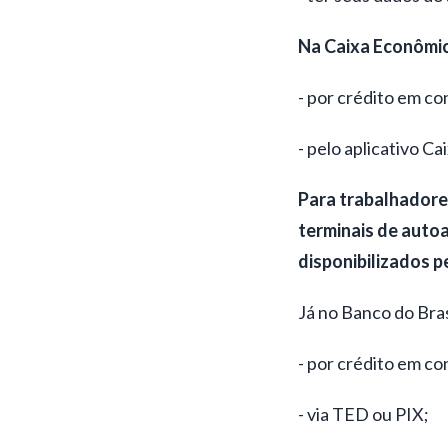
Na Caixa Econômica
- por crédito em co
- pelo aplicativo C
Para trabalhadores
terminais de auto
disponibilizados p
Já no Banco do Bra
- por crédito em co
- via TED ou PIX;