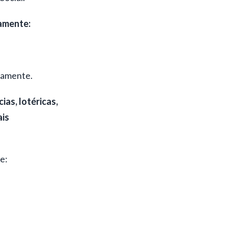
iamente:
icamente.
as, lotéricas,
ais
e: