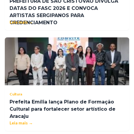
PREFEITURA DE SÃO CRISTÓVÃO DIVULGA
DATAS DO FASC 2026 E CONVOCA
ARTISTAS SERGIPANOS PARA
Leia mais →
CREDENCIAMENTO
Cultura
Prefeita Emília lança Plano de Formação
Cultural para fortalecer setor artístico de
Aracaju
Leia mais →