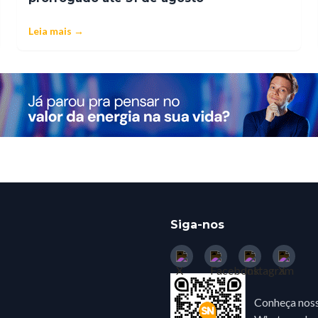
Leia mais →
Siga-nos
Conheça noss