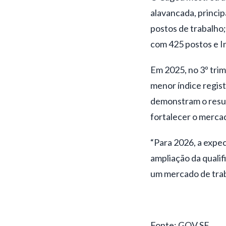
alavancada, princi
postos de trabalho;
com 425 postos e I
Em 2025, no 3º trim
menor índice regist
demonstram o resul
fortalecer o merca
“Para 2026, a expe
ampliação da quali
um mercado de traba
Fonte: GOV SE