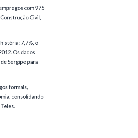
e empregos com 975
 Construção Civil,
istória: 7,7%, o
 2012. Os dados
 de Sergipe para
gos formais,
omia, consolidando
 Teles.