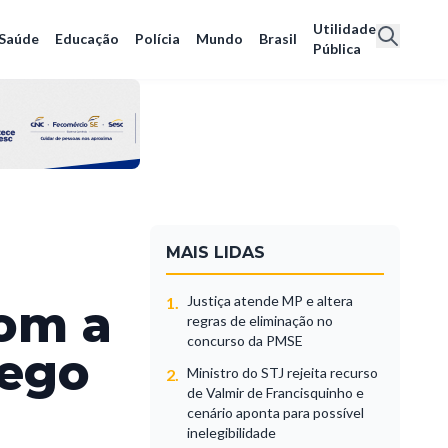
Utilidade
Saúde
Educação
Polícia
Mundo
Brasil
Pública
MAIS LIDAS
Justiça atende MP e altera
1.
com a
regras de eliminação no
concurso da PMSE
rego
Ministro do STJ rejeita recurso
2.
de Valmir de Francisquinho e
cenário aponta para possível
inelegibilidade