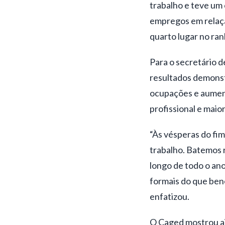
trabalho e teve um 
empregos em relaçã
quarto lugar no ran
Para o secretário 
resultados demons
ocupações e aumento
profissional e maio
“Às vésperas do fi
trabalho. Batemos 
longo de todo o ano
formais do que bene
enfatizou.
O Caged mostrou ai