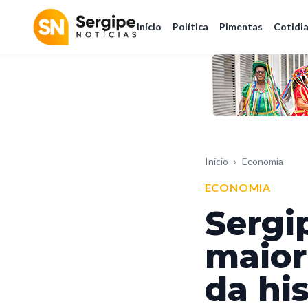
Início
Política
Pimentas
Cotidi
Início
›
Economia
ECONOMIA
Sergi
maior
da hi