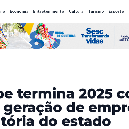
ano
Economia
Entretenimento
Cultura
Turismo
Esporte
pe termina 2025 
 geração de emp
stória do estado