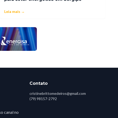
Leia mais →
Contato
cristinebrittomedeiros@gmail.com
(79) 98157-2792
o canal no