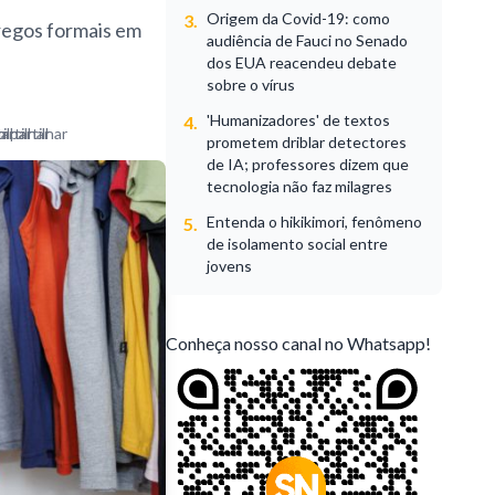
Origem da Covid-19: como
3.
regos formais em
audiência de Fauci no Senado
dos EUA reacendeu debate
sobre o vírus
'Humanizadores' de textos
4.
prometem driblar detectores
de IA; professores dizem que
tecnologia não faz milagres
Entenda o hikikimori, fenômeno
5.
de isolamento social entre
jovens
Conheça nosso canal no Whatsapp!