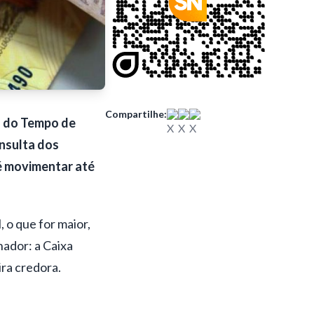
Compartilhe:
a do Tempo de
nsulta dos
 é movimentar até
 o que for maior,
hador: a Caixa
ira credora.