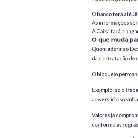
O banco terá até 30
As informações ser
A Caixa fará o paga
O que muda par
Quem aderir ao Des
da contratação de 
O bloqueio permane
Exemplo: se o traba
aniversário só volta
Valores já comprom
conforme as regras 