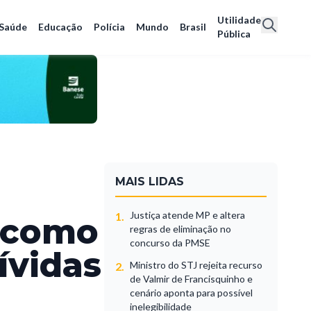
Utilidade
Saúde
Educação
Polícia
Mundo
Brasil
Pública
MAIS LIDAS
Justiça atende MP e altera
1.
a como
regras de eliminação no
concurso da PMSE
ívidas
Ministro do STJ rejeita recurso
2.
de Valmir de Francisquinho e
cenário aponta para possível
inelegibilidade