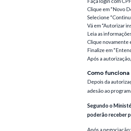
Faça login com CPF
Clique em “Novo De
Selecione “Continu
Vá em “Autorizar in
Leia as informações
Clique novamente 
Finalize em “Entend
Após a autorização,
Como funciona 
Depois da autorizaç
adesão ao program
Segundo o Ministé
poderão receber p
Após a negociação: