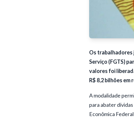
Os trabalhadores 
Serviço (FGTS) par
valores
foi libera
R$ 8,2 bilhões em 
A modalidade permit
para abater dívidas
Econômica Federal f