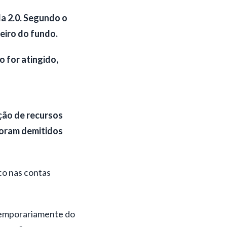
a 2.0. Segundo o
ceiro do fundo.
 for atingido,
ção de recursos
foram demitidos
co nas contas
 temporariamente do