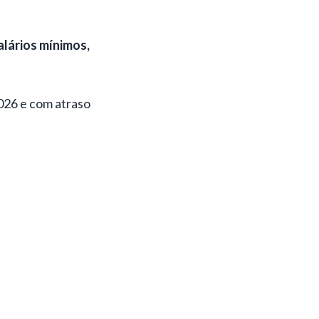
lários mínimos,
026 e com atraso