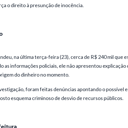
ça o direito à presunção de inocência.
o
eendeu, na última terça-feira (23), cerca de R$ 240 mil que
o as informações policiais, ele não apresentou explicação
 origem do dinheiro no momento.
vestigação, foram feitas denúncias apontando o possível 
osto esquema criminoso de desvio de recursos públicos.
feitura