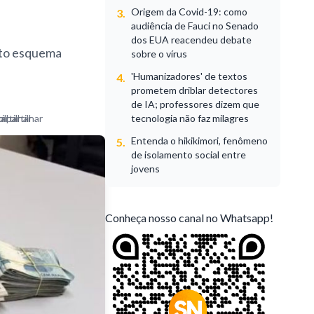
Origem da Covid-19: como
3.
audiência de Fauci no Senado
dos EUA reacendeu debate
sto esquema
sobre o vírus
'Humanizadores' de textos
4.
prometem driblar detectores
de IA; professores dizem que
tecnologia não faz milagres
Entenda o hikikimori, fenômeno
5.
de isolamento social entre
jovens
Conheça nosso canal no Whatsapp!