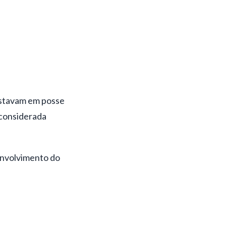
 estavam em posse
 considerada
envolvimento do