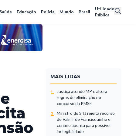
Utilidade
Saúde
Educação
Polícia
Mundo
Brasil
Pública
MAIS LIDAS
Justiça atende MP e altera
1.
de
regras de eliminação no
concurso da PMSE
cita
Ministro do STJ rejeita recurso
2.
de Valmir de Francisquinho e
ensão
cenário aponta para possível
inelegibilidade