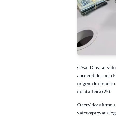
César Dias,
servido
apreendidos pela Po
origem do dinheiro 
quinta-feira (25).
O servidor afirmou 
vai comprovar a leg