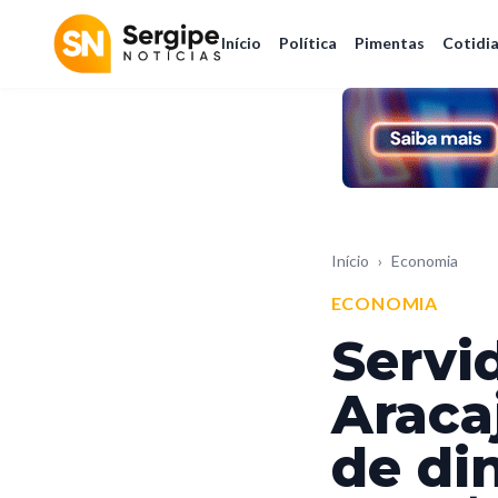
Início
Política
Pimentas
Cotidi
Início
›
Economia
ECONOMIA
Servi
Araca
de di