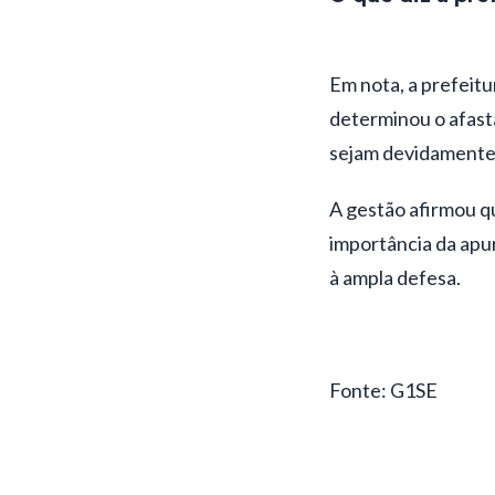
Em nota, a prefeit
determinou o afasta
sejam devidamente 
A gestão afirmou q
importância da apur
à ampla defesa.
Fonte: G1SE