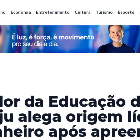
ano
Economia
Entretenimento
Cultura
Turismo
Esporte
dor da Educação 
ju alega origem lí
nheiro após apre