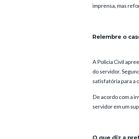
imprensa, mas refor
Relembre o cas
A Polícia Civil apr
do servidor. Segund
satisfatória para a
De acordo com a in
servidor em um sup
O que diz a pre