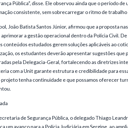
ança Pública”, disse. Ele observou ainda que o período de 
mação consistente, sem sobrecarregar o ritmo de trabalho 
ol, João Batista Santos Júnior, afirmou que a proposta nas
primorar a gestão operacional dentro da Polícia Civil. De
s conteúdos estudados gerem soluções aplicáveis ao cotidi
ização, os estudantes deverão apresentar sugestões que 
radas pela Delegacia-Geral, fortalecendo as diretrizes int
eria com a Unit garante estrutura e credibilidade para es
o projeto tenha continuidade e que possamos oferecer tur
ntou.
rada
cretaria de Segurança Pública, o delegado Thiago Leandr
 um avanço para a Polícia Judiciária em Sergipe, ao ampli