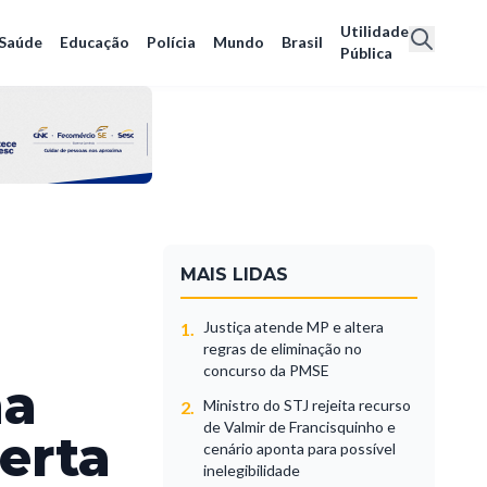
Utilidade
Saúde
Educação
Polícia
Mundo
Brasil
Pública
MAIS LIDAS
Justiça atende MP e altera
1.
regras de eliminação no
concurso da PMSE
na
Ministro do STJ rejeita recurso
2.
de Valmir de Francisquinho e
erta
cenário aponta para possível
inelegibilidade