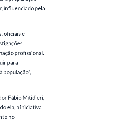
, influenciado pela
 oficiais e
stigações.
ação profissional.
uir para
à população”,
or Fábio Mitidieri,
 ela, a iniciativa
nte no