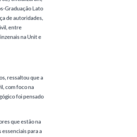
Pós-Graduação Lato
ça de autoridades,
vil, entre
inzenais na Unit e
s, ressaltou que a
il, com foco na
agógico foi pensado
ores que estão na
 essenciais para a