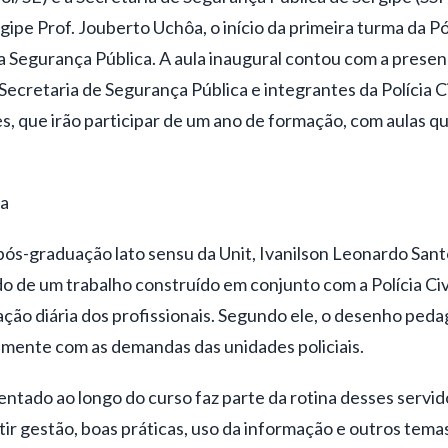
gipe Prof. Jouberto Uchôa, o início da primeira turma da 
 Segurança Pública. A aula inaugural contou com a presen
ecretaria de Segurança Pública e integrantes da Polícia Ci
, que irão participar de um ano de formação, com aulas qu
ca
ós-graduação lato sensu da Unit, Ivanilson Leonardo Santo
o de um trabalho construído em conjunto com a Polícia Civ
ação diária dos profissionais. Segundo ele, o desenho ped
amente com as demandas das unidades policiais.
ntado ao longo do curso faz parte da rotina desses servid
ir gestão, boas práticas, uso da informação e outros temas