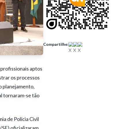
Compartilhe:
profissionais aptos
strar os processos
o planejamento,
al tornaram-se tão
a de Polícia Civil
P/SE)
oficializaram,