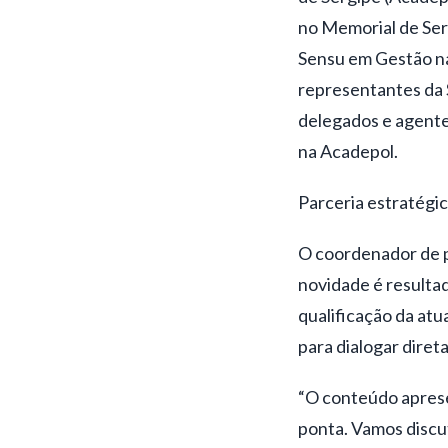
no Memorial de Ser
Sensu em Gestão na
representantes da S
delegados e agentes
na Acadepol.
Parceria estratégi
O coordenador de p
novidade é resultad
qualificação da atu
para dialogar diret
“O conteúdo aprese
ponta. Vamos discut