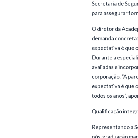
Secretaria de Segur
para assegurar for
O diretor da Acadep
demanda concreta: a
expectativa é que o
Durante a especial
avaliadas e incorpo
corporação. “A parc
expectativa é que 
todos os anos”, apo
Qualificação integ
Representando a Se
pós-graduação marca