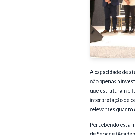
A capacidade de at
não apenas a invest
que estruturam o f
interpretação de ce
relevantes quanto o
Percebendo essa nec
de Sergipe (Acadep