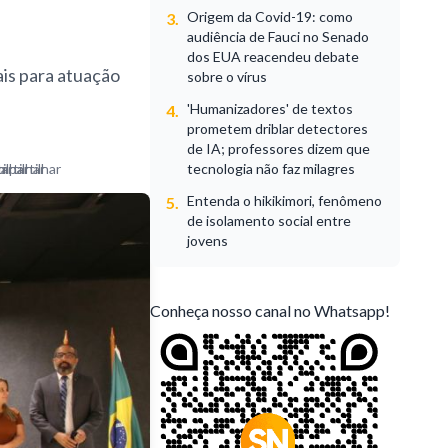
Origem da Covid-19: como
3.
audiência de Fauci no Senado
dos EUA reacendeu debate
ais para atuação
sobre o vírus
'Humanizadores' de textos
4.
prometem driblar detectores
de IA; professores dizem que
tecnologia não faz milagres
Entenda o hikikimori, fenômeno
5.
de isolamento social entre
jovens
Conheça nosso canal no Whatsapp!