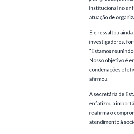
institucional no en
atuação de organiz
Ele ressaltou ainda
investigadores, for
“Estamos reunindo 
Nosso objetivo é en
condenações efetiva
afirmou.
A secretária de Est
enfatizou a importâ
reafirma o comprom
atendimento à soci