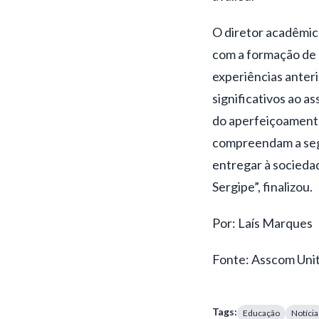
O diretor acadêmic
com a formação de p
experiências anter
significativos ao a
do aperfeiçoamento
compreendam a segu
entregar à socieda
Sergipe”, finalizou.
Por: Laís Marques
Fonte: Asscom Uni
Tags:
Educação
Notícia