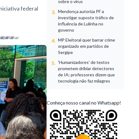
sobre o vírus
iciativa federal
Mendonça autoriza PF a
3.
investigar suposto tráfico de
influência de Lulinha no
governo
MP Eleitoral quer barrar crime
4.
organizado em partidos de
Sergipe
'Humanizadores' de textos
5.
prometem driblar detectores
de IA; professores dizem que
tecnologia não faz milagres
Conheça nosso canal no Whatsapp!