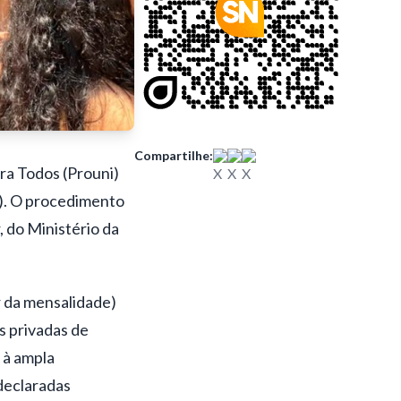
Compartilhe:
ra Todos (Prouni)
0). O procedimento
, do Ministério da
or da mensalidade)
s privadas de
 à ampla
declaradas