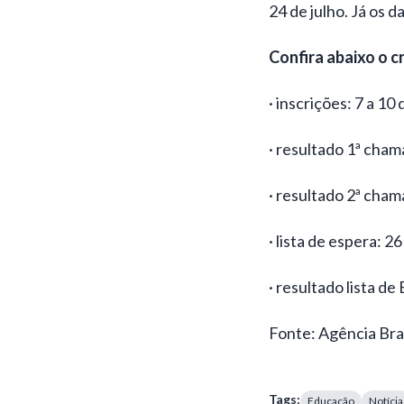
24 de julho. Já os 
Confira abaixo o c
· inscrições: 7 a 10 
· resultado 1ª cham
· resultado 2ª cham
· lista de espera: 2
· resultado lista de
Fonte: Agência Bras
Tags:
Educação
Notícia