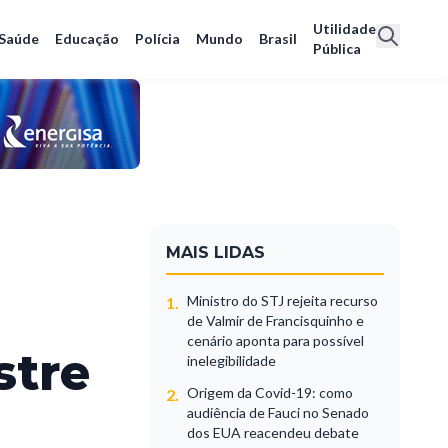
Utilidade
Saúde
Educação
Polícia
Mundo
Brasil
Pública
MAIS LIDAS
Ministro do STJ rejeita recurso
1.
de Valmir de Francisquinho e
cenário aponta para possível
stre
inelegibilidade
Origem da Covid-19: como
2.
audiência de Fauci no Senado
dos EUA reacendeu debate