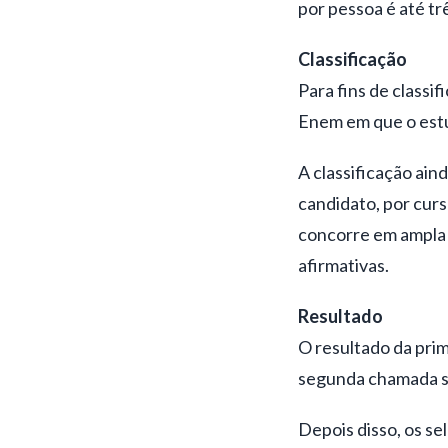
por pessoa é até tr
Classificação
Para fins de classif
Enem em que o est
A classificação ain
candidato, por curso
concorre em ampla 
afirmativas.
Resultado
O resultado da prim
segunda chamada sa
Depois disso, os s