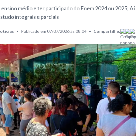
ensino médio e ter participado do Enem 2024 ou 2025; A in
studo integrais e parciais
otícias
•
Publicado em 07/07/2026 às 08:04
•
Compartilhe: