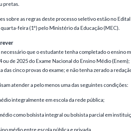
u pretas.
s sobre as regras deste processo seletivo estão no Edital
 quarta-feira (1º) pelo Ministério da Educação (MEC).
crever
 é necessário que o estudante tenha completado o ensino m
4 ou de 2025 do Exame Nacional do Ensino Médio (Enem); 
a das cinco provas do exame; e não tenha zerado a redaçã
isam atender a pelo menos uma das seguintes condições:
médio integralmente em escola da rede pública;
 médio como bolsista integral ou bolsista parcial em institui
sino médio entre escola pública e privada.