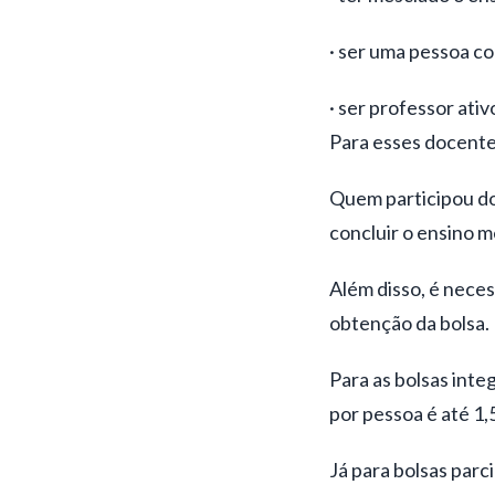
· ser uma pessoa co
· ser professor ati
Para esses docentes
Quem participou do
concluir o ensino m
Além disso, é neces
obtenção da bolsa.
Para as bolsas inte
por pessoa é até 1,
Já para bolsas parc