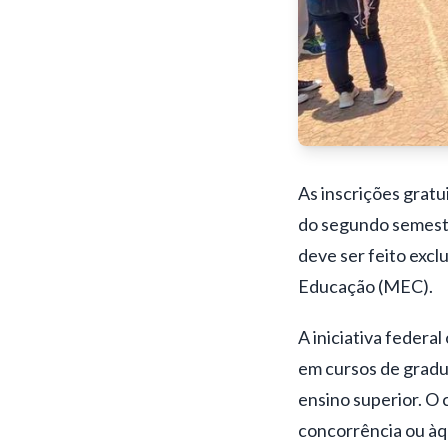
As inscrições gratu
do segundo semestr
deve ser feito excl
Educação (MEC).
A iniciativa federa
em cursos de gradu
ensino superior. O 
concorrência ou àq