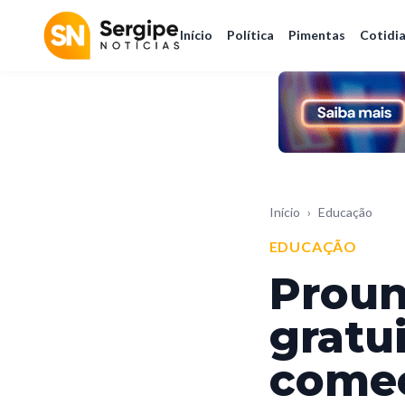
Início
Política
Pimentas
Cotidi
Início
›
Educação
EDUCAÇÃO
Proun
gratu
começ