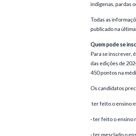
indígenas, pardas o
Todas as informaçõe
publicado na última
Quem pode se ins
Para se inscrever,
das edições de 202
450 pontos na médi
Os candidatos prec
ter feito o ensino 
· ter feito o ensino
· ter mesclado o en