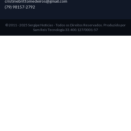
cristinebrittomedeiros@gmail.com
(79) 98157-2792
© 2011 - 2025 Sergipe Notícias - Todos os Direitos Reservados.
Produzido por
Sam Reis Tecnologia 33.400.127/0001-57