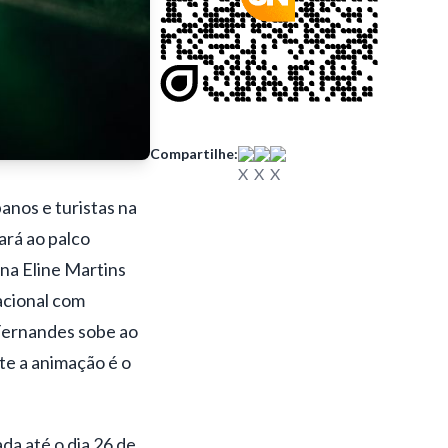
Compartilhe:
anos e turistas na
ará ao palco
ana Eline Martins
acional com
Fernandes sobe ao
te a animação é o
da até o dia 26 de