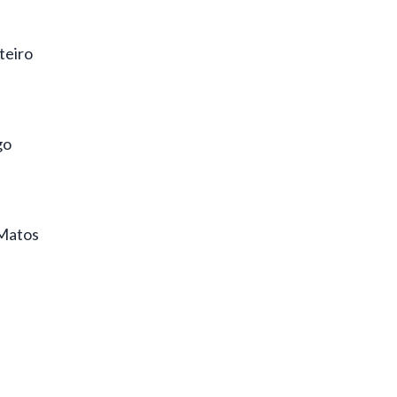
teiro
go
 Matos