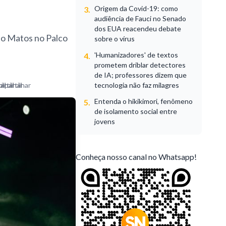
Origem da Covid-19: como
3.
audiência de Fauci no Senado
dos EUA reacendeu debate
no Matos no Palco
sobre o vírus
'Humanizadores' de textos
4.
prometem driblar detectores
de IA; professores dizem que
tecnologia não faz milagres
Entenda o hikikimori, fenômeno
5.
de isolamento social entre
jovens
Conheça nosso canal no Whatsapp!