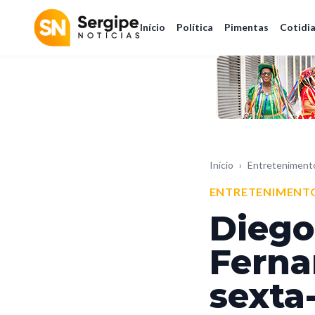
Início
Política
Pimentas
Cotidi
Início
›
Entreteniment
ENTRETENIMENT
Diego
Ferna
sexta