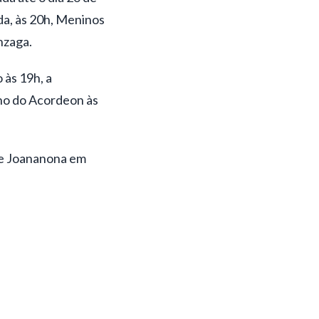
da, às 20h, Meninos
nzaga.
 às 19h, a
nho do Acordeon às
a e Joananona em