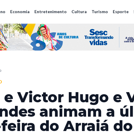
ano
Economia
Entretenimento
Cultura
Turismo
Esporte
o
O
 e Victor Hugo e V
ndes animam a ú
-feira do Arraiá d