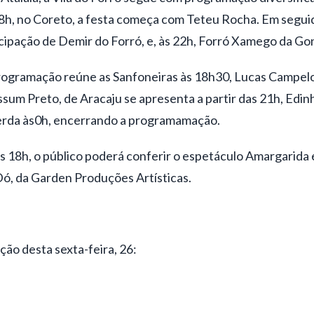
 18h, no Coreto, a festa começa com Teteu Rocha. Em segui
icipação de Demir do Forró, e, às 22h, Forró Xamego da Go
programação reúne as Sanfoneiras às 18h30, Lucas Campelo
sum Preto, de Aracaju se apresenta a partir das 21h, Edi
erda às0h, encerrando a programamação.
às 18h, o público poderá conferir o espetáculo Amargarid
ó, da Garden Produções Artísticas.
ão desta sexta-feira, 26: