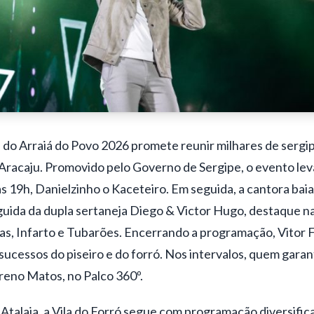
a do Arraiá do Povo 2026 promete reunir milhares de sergip
 Aracaju. Promovido pelo Governo de Sergipe, o evento lev
 das 19h, Danielzinho o Kaceteiro. Em seguida, a cantora bai
eguida da dupla sertaneja Diego & Victor Hugo, destaque n
s, Infarto e Tubarões. Encerrando a programação, Vitor 
ucessos do piseiro e do forró. Nos intervalos, quem garan
reno Matos, no Palco 360º.
talaia, a Vila do Forró segue com programação diversifica