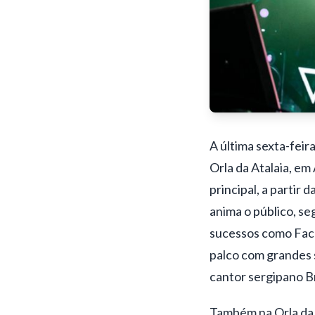
A última sexta-feir
Orla da Atalaia, em
principal, a partir
anima o público, s
sucessos como Faca
palco com grandes s
cantor sergipano B
Também na Orla da A