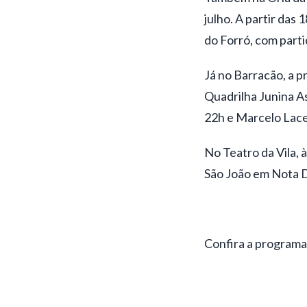
julho. A partir das
do Forró, com part
Já no Barracão, a 
Quadrilha Junina As
22h e Marcelo Lac
No Teatro da Vila, 
São João em Nota D
Confira a programaç