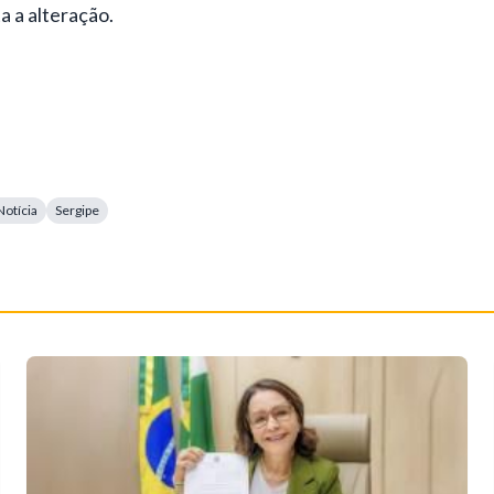
 a alteração.
Notícia
Sergipe