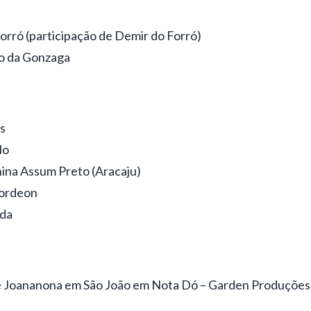
orró (participação de Demir do Forró)
o da Gonzaga
s
lo
nina Assum Preto (Aracaju)
cordeon
rda
 Joananona em São João em Nota Dó – Garden Produções 