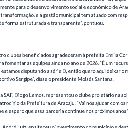
amente para o desenvolvimento social e econômico de Arac
transformação, e a gestão municipal tem atuado com resp
de forma estruturada e transparente”, pontuou.
tro clubes beneficiados agradeceram à prefeita Emília Co
ara fomentar as equipes ainda no ano de 2026. “É um recu
estamos disputando a série D, então quero aqui deixar o
ortivo Sergipe”, disse o presidente Moisés Santana.
 SAF, Diogo Lemos, representou o clube proletário na s
atrocínio da Prefeitura de Aracaju. “Vai nos ajudar com os
e e espero que essa parceria continue nos próximos anos”,
, André Luiz, enalteceu o investimento do município e des