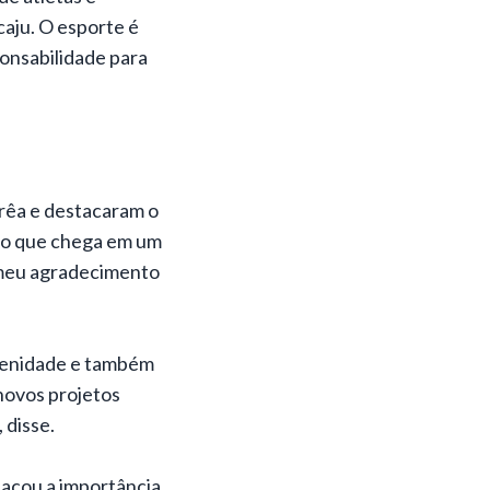
aju. O esporte é
onsabilidade para
rrêa e destacaram o
rso que chega em um
 meu agradecimento
olenidade e também
 novos projetos
 disse.
tacou a importância