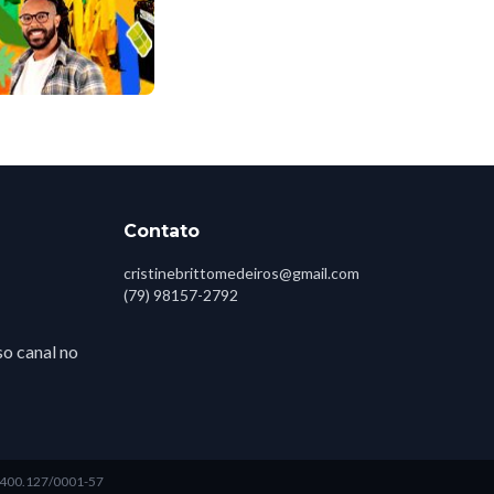
Contato
cristinebrittomedeiros@gmail.com
(79) 98157-2792
o canal no
3.400.127/0001-57