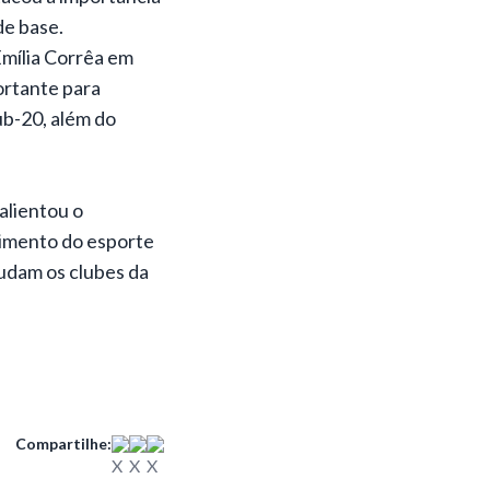
de base.
Emília Corrêa em
portante para
ub-20, além do
alientou o
vimento do esporte
judam os clubes da
Compartilhe: