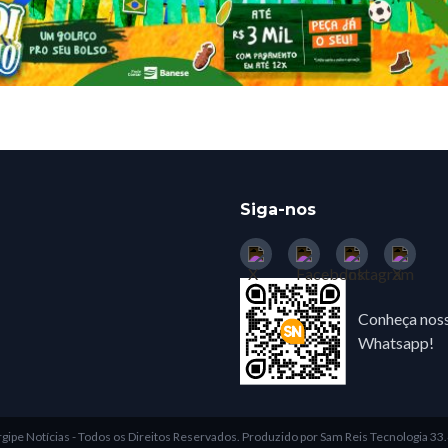
Siga-nos
Conheça noss
Whatsapp!
gipe Notícias - Todos os Direitos Reservados.
Produzido por Sam Reis Tecnologia 3