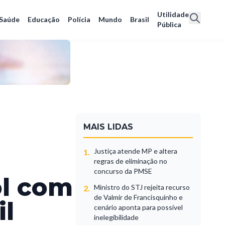
Utilidade
Saúde
Educação
Polícia
Mundo
Brasil
Pública
MAIS LIDAS
Justiça atende MP e altera
1.
regras de eliminação no
concurso da PMSE
ol com
Ministro do STJ rejeita recurso
2.
de Valmir de Francisquinho e
il
cenário aponta para possível
inelegibilidade