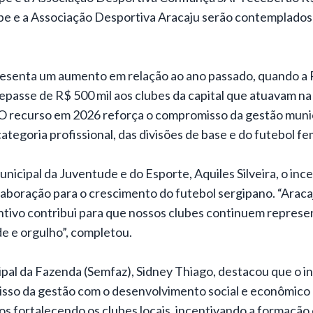
be e a Associação Desportiva Aracaju serão contemplados
esenta um aumento em relação ao ano passado, quando a 
repasse de R$ 500 mil aos clubes da capital que atuavam na 
 O recurso em 2026 reforça o compromisso da gestão muni
ategoria profissional, das divisões de base e do futebol fe
unicipal da Juventude e do Esporte, Aquiles Silveira, o in
aboração para o crescimento do futebol sergipano. “Araca
entivo contribui para que nossos clubes continuem represe
e e orgulho”, completou.
ipal da Fazenda (Semfaz), Sidney Thiago, destacou que o 
sso da gestão com o desenvolvimento social e econômico d
s fortalecendo os clubes locais, incentivando a formação 