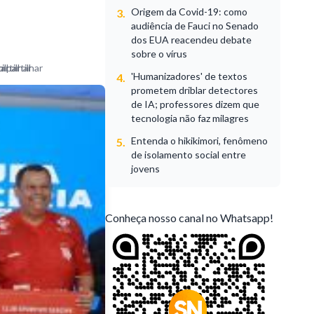
Origem da Covid-19: como
3.
audiência de Fauci no Senado
dos EUA reacendeu debate
sobre o vírus
'Humanizadores' de textos
4.
prometem driblar detectores
de IA; professores dizem que
tecnologia não faz milagres
Entenda o hikikimori, fenômeno
5.
de isolamento social entre
jovens
Conheça nosso canal no Whatsapp!