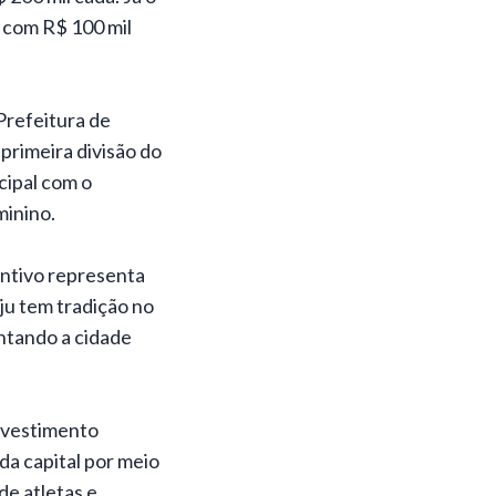
 com R$ 100 mil
Prefeitura de
primeira divisão do
cipal com o
minino.
centivo representa
ju tem tradição no
ntando a cidade
investimento
a capital por meio
de atletas e