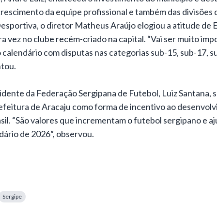
crescimento da equipe profissional e também das divisões 
sportiva, o diretor Matheus Araújo elogiou a atitude de 
ira vez no clube recém-criado na capital. “Vai ser muito im
calendário com disputas nas categorias sub-15, sub-17, s
ntou.
sidente da Federação Sergipana de Futebol, Luiz Santana, s
efeitura de Aracaju como forma de incentivo ao desenvol
sil. “São valores que incrementam o futebol sergipano e a
ndário de 2026”, observou.
Sergipe