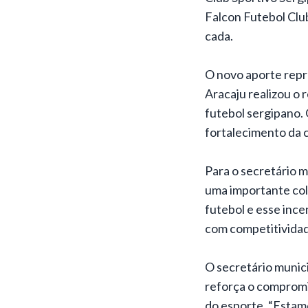
Falcon Futebol Clu
cada.
O novo aporte repr
Aracaju realizou o 
futebol sergipano.
fortalecimento da c
Para o secretário m
uma importante col
futebol e esse inc
com competitividad
O secretário munic
reforça o compromi
do esporte. “Estamo