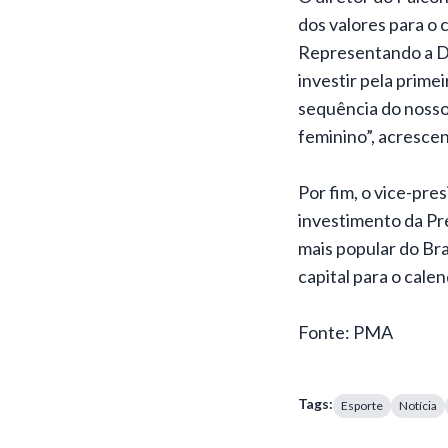
dos valores para o 
Representando a De
investir pela prime
sequência do nosso 
feminino”, acresce
Por fim, o vice-pre
investimento da Pr
mais popular do Bra
capital para o cale
Fonte: PMA
Tags:
Esporte
Notícia