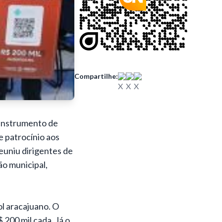
Compartilhe:
o Instrumento de
 patrocínio aos
euniu dirigentes de
o municipal,
ol aracajuano. O
200 mil cada. Já o