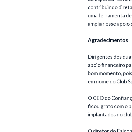
contribuindo diret
uma ferramenta de 
ampliar esse apoio 
Agradecimentos
Dirigentes dos qua
apoio financeiro p
bom momento, pois 
em nome do Club Sp
O CEO do Confiança
ficou grato com o p
implantados no club
O diretor do Falcon