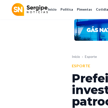
Início
Política
Pimentas
Cotidi
Início
›
Esporte
ESPORTE
Prefe
inves
patro