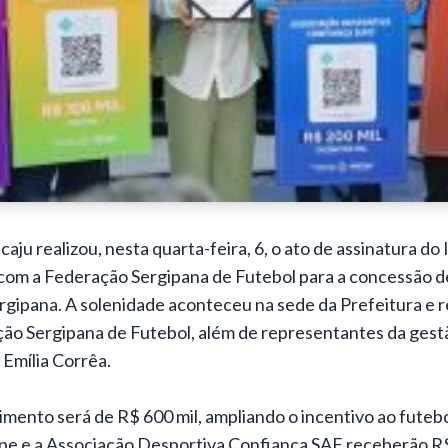
caju realizou, nesta quarta-feira, 6, o ato de assinatura d
com a Federação Sergipana de Futebol para a concessão de
ergipana. A solenidade aconteceu na sede da Prefeitura e r
ção Sergipana de Futebol, além de representantes da gestã
a Emília Corrêa.
imento será de R$ 600 mil, ampliando o incentivo ao futeb
ipe e a Associação Desportiva Confiança SAF receberão R$ 