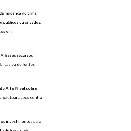
 da mudança do clima,
r públicos ou privados,
íses em
MA. Esses recursos
úblicas ou de fontes
de Alto Nível sobre
oncretizar ações contra
 os investimentos para
to do Brics pode