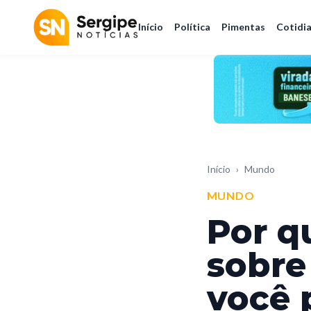
Início
Política
Pimentas
Cotidi
Início
›
Mundo
MUNDO
Por q
sobre
você 