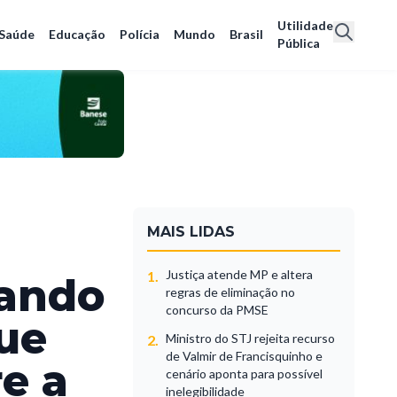
Utilidade
Saúde
Educação
Polícia
Mundo
Brasil
Pública
MAIS LIDAS
Justiça atende MP e altera
1.
lando
regras de eliminação no
concurso da PMSE
ue
Ministro do STJ rejeita recurso
2.
de Valmir de Francisquinho e
e a
cenário aponta para possível
inelegibilidade