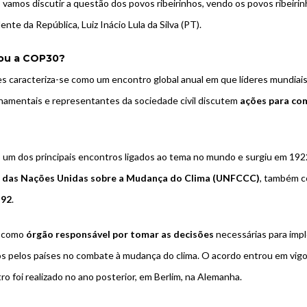
 vamos discutir a questão dos povos ribeirinhos, vendo os povos ribeiri
dente da República,
Luiz Inácio Lula da Silva
(PT).
iou a COP30?
s caracteriza-se como um encontro global anual em que líderes mundiais,
namentais e representantes da sociedade civil discutem
ações para co
 um dos principais encontros ligados ao tema no mundo e surgiu em 192
das Nações Unidas sobre a Mudança do Clima (UNFCCC)
, também 
-92
.
 como
órgão responsável por tomar as decisões
necessárias para imp
 pelos países no combate à mudança do clima. O acordo entrou em vigo
o foi realizado no ano posterior, em Berlim, na Alemanha.