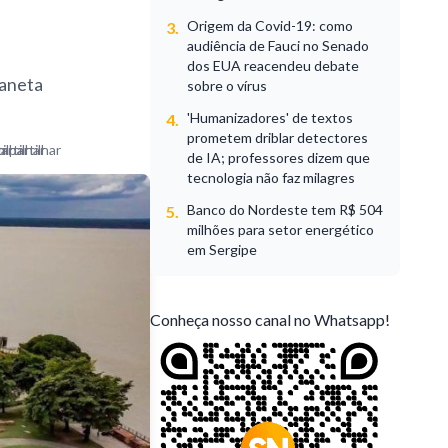
Origem da Covid-19: como
3.
audiência de Fauci no Senado
dos EUA reacendeu debate
laneta
sobre o vírus
'Humanizadores' de textos
4.
prometem driblar detectores
de IA; professores dizem que
tecnologia não faz milagres
Banco do Nordeste tem R$ 504
5.
milhões para setor energético
em Sergipe
Conheça nosso canal no Whatsapp!