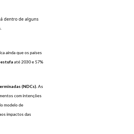
rá dentro de alguns
.
ca ainda que os países
 estufa
até 2030 e 57%
terminadas (NDCs)
. As
cumentos com intenções
 do modelo de
aos impactos das