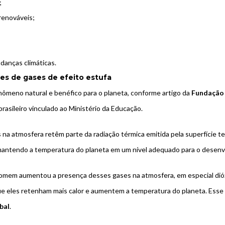
;
renováveis;
danças climáticas.
s de gases de efeito estufa
ômeno natural e benéfico para o planeta, conforme artigo da
Fundação
brasileiro vinculado ao
Ministério da Educação
.
na atmosfera retêm parte da radiação térmica emitida pela superfície te
 mantendo a temperatura do planeta em um nível adequado para o desenv
homem aumentou a presença desses gases na atmosfera, em especial
dió
e eles retenham mais calor e aumentem a temperatura do planeta. Esse
bal
.