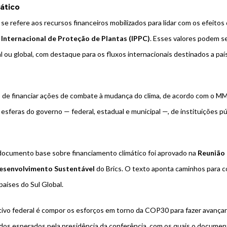
ático
se refere aos recursos financeiros mobilizados para lidar com os efeitos
Internacional de Proteção de Plantas (IPPC)
. Esses valores podem se
al ou global, com destaque para os fluxos internacionais destinados a pa
 de financiar ações de combate à mudança do clima, de acordo com o M
esferas do governo — federal, estadual e municipal —, de instituições p
documento base sobre financiamento climático foi aprovado na
Reunião 
esenvolvimento Sustentável
do
Brics
. O texto aponta caminhos para c
países do Sul Global.
ivo federal é compor os esforços em torno da COP30 para fazer avançar
tados esperados pela presidência da conferência, com os quais o documen