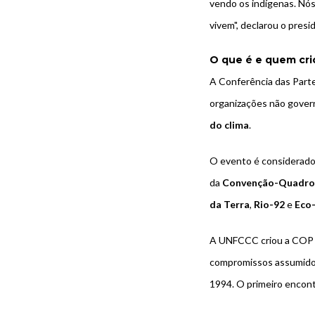
vendo os indígenas. Nós
vivem", declarou o presi
O que é e quem cr
A Conferência das Parte
organizações não gover
do clima
.
O evento é considerado
da
Convenção-Quadro 
da Terra
,
Rio-92
e
Eco
A UNFCCC criou a COP
compromissos assumidos
1994. O primeiro encontr