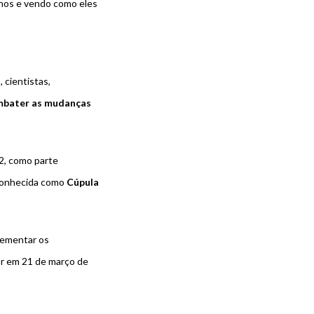
nhos e vendo como eles
 cientistas,
mbater as mudanças
2, como parte
conhecida como
Cúpula
lementar os
r em 21 de março de