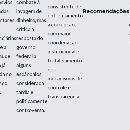
esvios
combate à
consistente de
ndas
lavagem de
Recomendações
enfrentamento
ntares,
dinheiro, mas
à corrupção,
critica a
com maior
ciárias
resposta do
coordenação
e a
governo
institucional e
raude
federal a
fortalecimento
 já
alguns
dos
da no
escândalos,
mecanismos de
anco
considerada
controle e
.
tardia e
transparência.
politicamente
controversa.