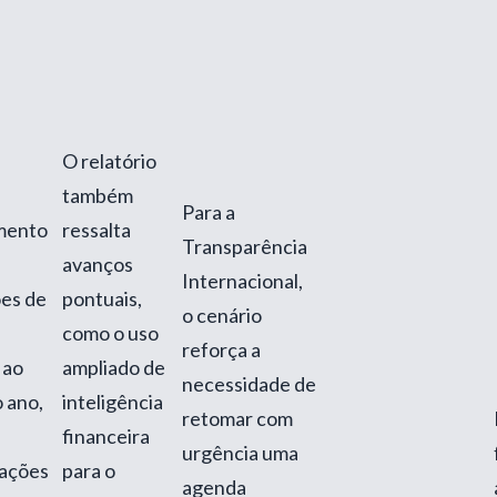
O relatório
também
Para a
mento
ressalta
Transparência
avanços
Internacional,
es de
pontuais,
o cenário
como o uso
reforça a
 ao
ampliado de
necessidade de
 ano,
inteligência
retomar com
financeira
urgência uma
gações
para o
agenda