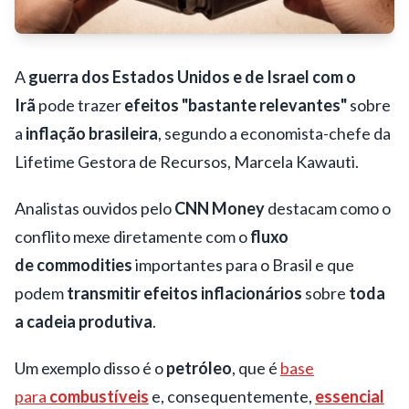
A
guerra dos Estados Unidos e de Israel com o
Irã
pode trazer
efeitos "bastante relevantes"
sobre
a
inflação brasileira
, segundo a economista-chefe da
Lifetime Gestora de Recursos, Marcela Kawauti.
Analistas ouvidos pelo
CNN Money
destacam como o
conflito mexe diretamente com o
fluxo
de commodities
importantes para o Brasil e que
podem
transmitir efeitos inflacionários
sobre
toda
a cadeia produtiva
.
Um exemplo disso é o
petróleo
, que é
base
para
combustíveis
e, consequentemente,
essencial