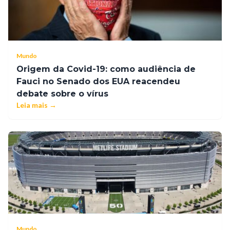
contamina uma
consequê
série de
transfer
cadeias
a alta de
produtivas.
Mundo
preços p
Origem da Covid-19: como audiência de
aquilo qu
Fauci no Senado dos EUA reacendeu
pessoas
debate sobre o vírus
Leia mais →
consome
Mundo