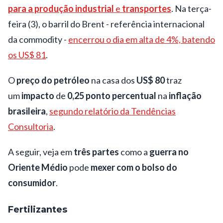
para a produção industrial
e
transportes
. Na terça-
feira (3), o barril do Brent - referência internacional
da commodity -
encerrou o dia em alta de 4%, batendo
os US$ 81
.
O
preço do petróleo
na casa dos
US$ 80
traz
um
impacto
de
0,25 ponto percentual
na
inflação
brasileira
,
segundo relatório da Tendências
Consultoria
.
A seguir, veja em
três partes
como a
guerra no
Oriente Médio
pode
mexer com o bolso do
consumidor
.
Fertilizantes