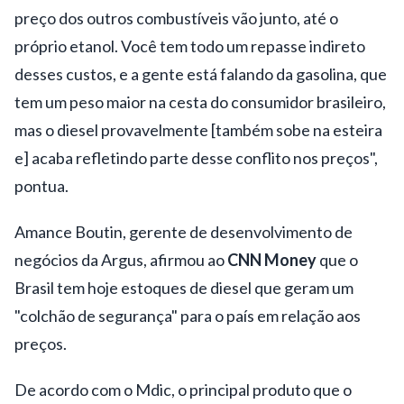
preço dos outros combustíveis vão junto, até o
próprio etanol. Você tem todo um repasse indireto
desses custos, e a gente está falando da gasolina, que
tem um peso maior na cesta do consumidor brasileiro,
Os
mas o diesel provavelmente [também sobe na esteira
combustí
e] acaba refletindo parte desse conflito nos preços",
e fertiliz
pontua.
andam d
"O diesel
Amance Boutin, gerente de desenvolvimento de
mãos dad
sendo
negócios da Argus, afirmou ao
CNN Money
que o
como os
reajustado,
Brasil tem hoje estoques de diesel que geram um
produtos
você tem o
"colchão de segurança" para o país em relação aos
mais
preço do frete
preços.
importad
sendo
"O que eu
pelo Brasi
De acordo com o Mdic, o principal produto que o
reajustado. O