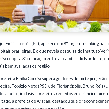
ju, Emília Corrêa (PL), aparece em 8º lugar no ranking naci
itais brasileiras. É o que revela pesquisa do Instituto
Veri
rrêa ocupa a 3ª colocação entre as capitais do Nordeste, c
is bem avaliadas da região.
 prefeita Emília Corrêa supera gestores de forte projeção 
cife, Topázio Neto (PSD), de Florianópolis, Bruno Reis (
e Janeiro, inclusive prefeitos reeleitos em primeiro turno 
ltado, a prefeita
de Aracaju destacou que o reconheciment
ao longo do primeiro ano de gestão.