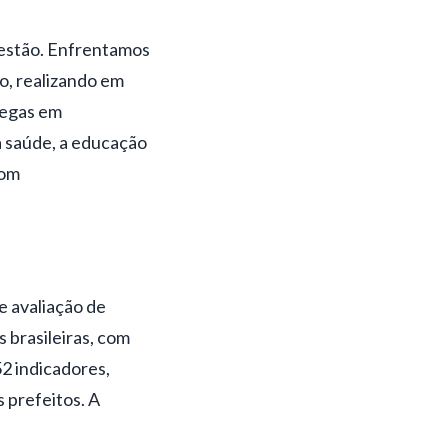
gestão. Enfrentamos
o, realizando em
regas em
a saúde, a educação
com
e avaliação de
 brasileiras, com
52 indicadores,
 prefeitos. A