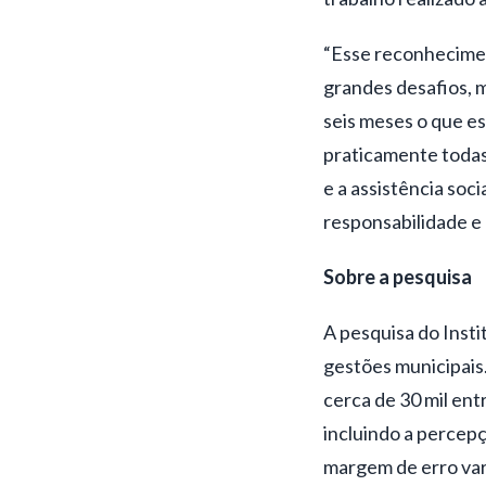
“Esse reconhecimen
grandes desafios, 
seis meses o que e
praticamente todas 
e a assistência soc
responsabilidade e 
Sobre a pesquisa
A pesquisa do Insti
gestões municipais.
cerca de 30 mil ent
incluindo a percepç
margem de erro var