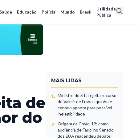
Utilidade
Saúde
Educação
Polícia
Mundo
Brasil
Pública
MAIS LIDAS
Ministro do STJ rejeita recurso
1.
ita de
de Valmir de Francisquinho e
cenário aponta para possível
hor do
inelegibilidade
Origem da Covid-19: como
2.
audiência de Fauci no Senado
dos EUA reacendeu debate