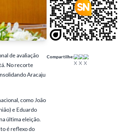
onal de avaliação
Compartilhe:
tá
. No recorte
onsolidando Aracaju
nacional, como João
União) e Eduardo
na última eleição.
o é reflexo do