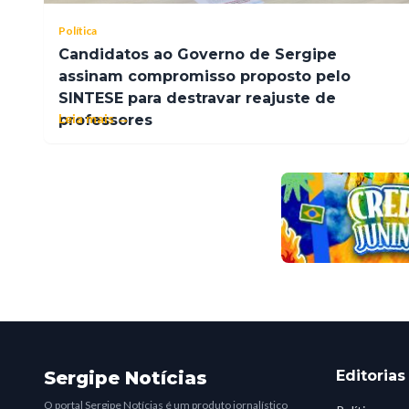
Política
Candidatos ao Governo de Sergipe
assinam compromisso proposto pelo
SINTESE para destravar reajuste de
Leia mais →
professores
Sergipe Notícias
Editorias
O portal Sergipe Notícias é um produto jornalístico