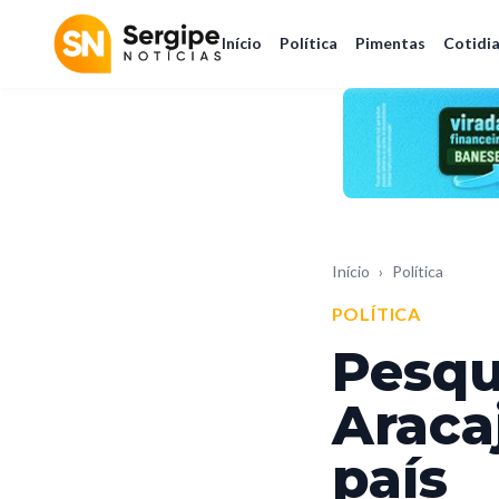
Início
Política
Pimentas
Cotidi
Início
›
Política
POLÍTICA
Pesqu
Araca
país