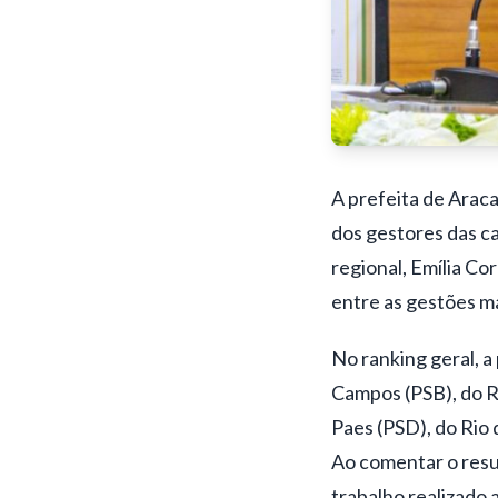
A prefeita de Araca
dos gestores das cap
regional, Emília Co
entre as gestões ma
No ranking geral, a
Campos (PSB), do Re
Paes (PSD), do Rio d
Ao comentar o resu
trabalho realizado 