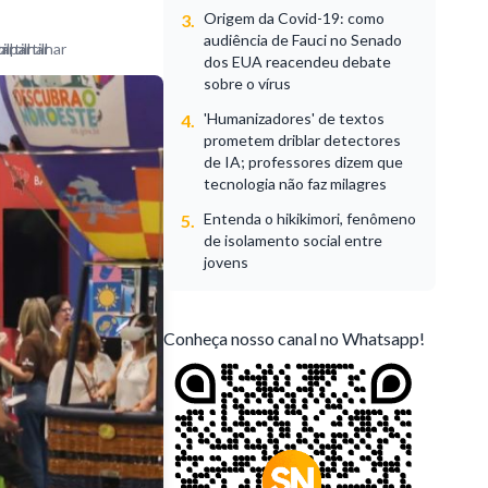
Origem da Covid-19: como
3.
audiência de Fauci no Senado
dos EUA reacendeu debate
sobre o vírus
'Humanizadores' de textos
4.
prometem driblar detectores
de IA; professores dizem que
tecnologia não faz milagres
Entenda o hikikimori, fenômeno
5.
de isolamento social entre
jovens
Conheça nosso canal no Whatsapp!