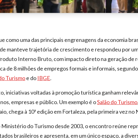
ue como uma das principais engrenagens da economia brasi
ade manteve trajetória de crescimento e respondeu por um
roduto Interno Bruto, com impacto direto na geração de r
rca de 8 milhões de empregos formais e informais, segund
 do Turismo
e do
IBGE
.
, iniciativas voltadas à promoção turística ganham relevâ
inos, empresas e público. Um exemplo é o
Salão do Turismo
maio, chega à 10ª edição em Fortaleza, pela primeira vez no
o Ministério do Turismo desde 2003, o encontro reúne re
tados brasileiros e apresenta, em um único espaço, a diver