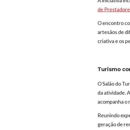
A iniciativa i
de Prestadores
O encontro con
artesãos de di
criativa e os 
Turismo co
O Salão do Tu
da atividade.
acompanha o m
Reunindo expe
geração de re