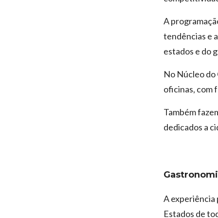
A programação 
tendências e a
estados e do g
No Núcleo do C
oficinas, com 
Também fazem 
dedicados a ci
Gastronomi
A experiência 
Estados de tod