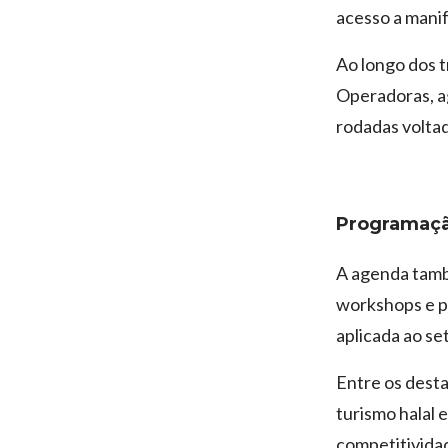
acesso a manif
Ao longo dos t
Operadoras, ag
rodadas voltad
Programação
A agenda també
workshops e pa
aplicada ao se
Entre os desta
turismo halal 
competitividad