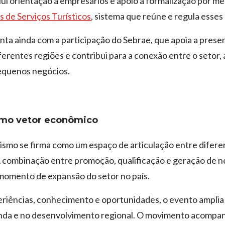
nclui orientação a empresários e apoio à formalização por m
 de Serviços Turísticos
, sistema que reúne e regula esses 
ta ainda com a participação do Sebrae, que apoia a prese
ferentes regiões e contribui para a conexão entre o setor,
pequenos negócios.
mo vetor econômico
rismo se firma como um espaço de articulação entre difer
 A combinação entre promoção, qualificação e geração de 
omento de expansão do setor no país.
riências, conhecimento e oportunidades, o evento amplia 
nda e no desenvolvimento regional. O movimento acompa