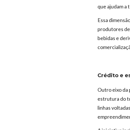
que ajudam a t
Essa dimensão
produtores de 
bebidas e deri
comercialização
Crédito e e
Outro eixo da 
estrutura do t
linhas voltada
empreendimen