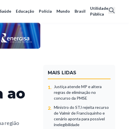
Utilidade
Saúde
Educação
Polícia
Mundo
Brasil
Pública
MAIS LIDAS
Justiça atende MP e altera
1.
a ao
regras de eliminação no
concurso da PMSE
Ministro do STJ rejeita recurso
2.
de Valmir de Francisquinho e
cenário aponta para possível
na região
inelegibilidade