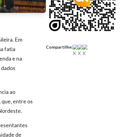
leira. Em
Compartilhe:
a fatia
enda e na
o dados
ncia ao
, que, entre os
 Nordeste.
presentantes
sidade de