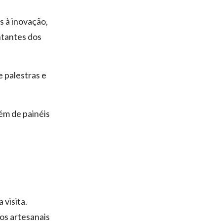
s à inovação,
ntantes dos
 palestras e
ém de painéis
 visita.
os artesanais