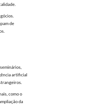
calidade.
egócios.
cipam de
os.
seminários,
ncia artificial
strangeiros.
nais, como o
 ampliação da