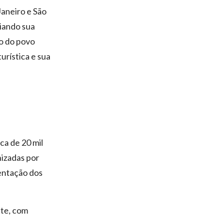
Janeiro e São
liando sua
o do povo
urística e sua
ca de 20 mil
izadas por
sentação dos
nte, com