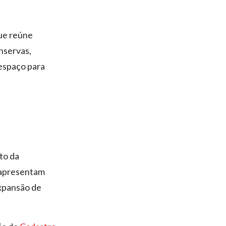
que reúne
nservas,
 espaço para
to da
s apresentam
expansão de