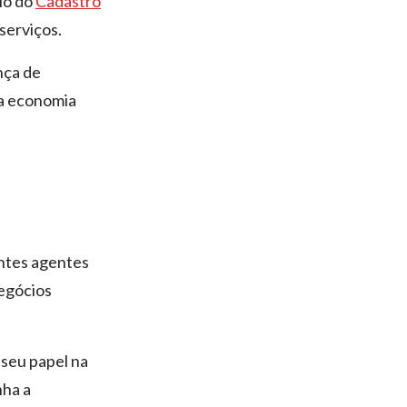
eio do
Cadastro
serviços.
nça de
 a economia
entes agentes
negócios
seu papel na
nha a