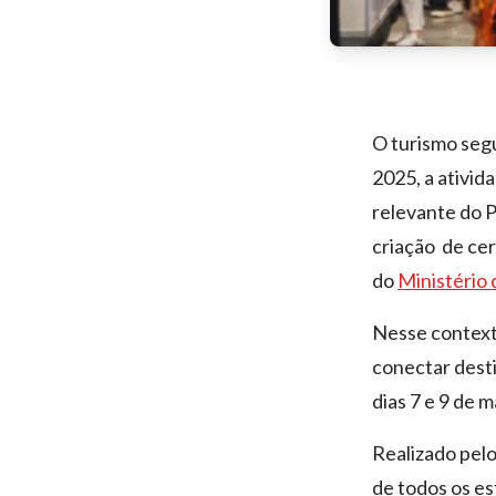
O turismo seg
2025, a ativid
relevante do P
criação de ce
do
Ministério
Nesse contexto
conectar dest
dias 7 e 9 de 
Realizado pel
de todos os es