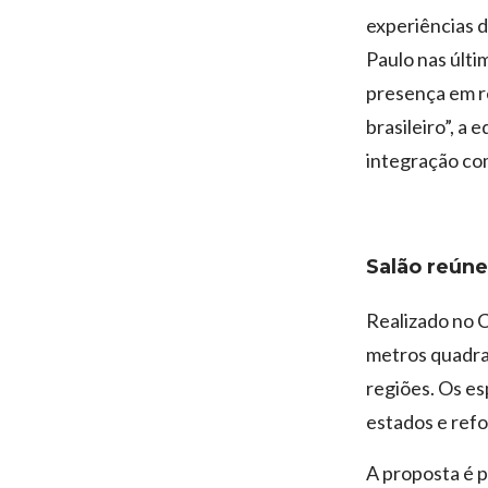
experiências d
Paulo nas últi
presença em re
brasileiro”, a 
integração com
Salão reúne
Realizado no C
metros quadra
regiões. Os es
estados e refo
A proposta é p