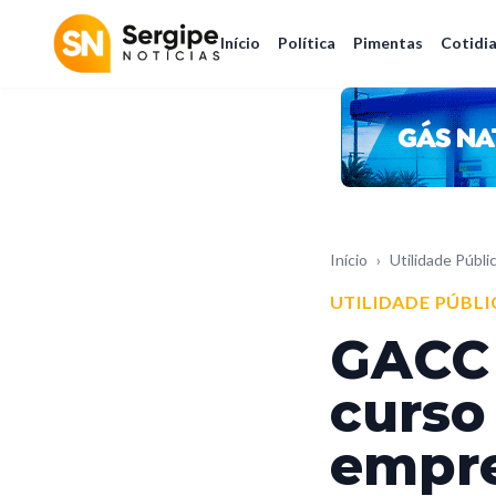
Início
Política
Pimentas
Cotidi
Início
›
Utilidade Públi
UTILIDADE PÚBLI
GACC 
curso
empr