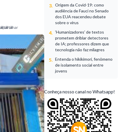
Origem da Covid-19: como
3.
audiência de Fauci no Senado
dos EUA reacendeu debate
sobre o vírus
'Humanizadores' de textos
4.
prometem driblar detectores
de IA; professores dizem que
tecnologia não faz milagres
Entenda o hikikimori, fenômeno
5.
de isolamento social entre
jovens
Conheça nosso canal no Whatsapp!