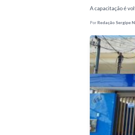
A capacitação é vo
Por
Redação Sergipe N