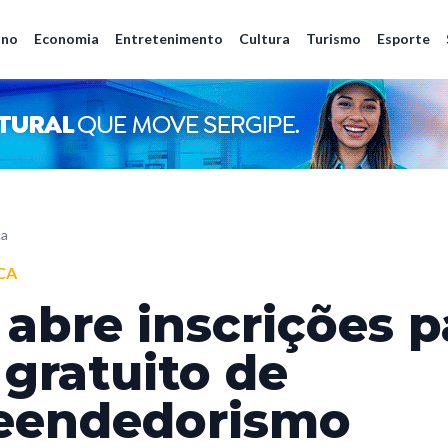
ano
Economia
Entretenimento
Cultura
Turismo
Esporte
ca
CA
abre inscrições p
 gratuito de
eendedorismo