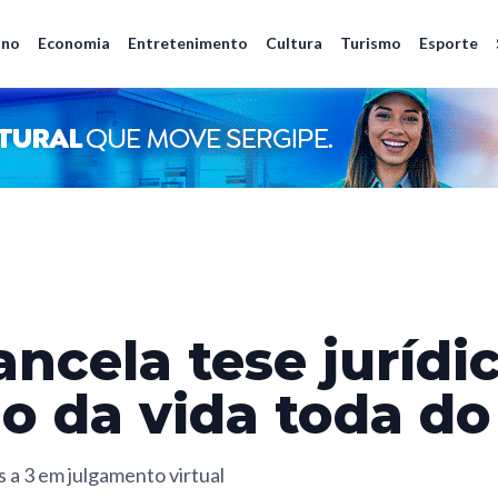
ano
Economia
Entretenimento
Cultura
Turismo
Esporte
ancela tese jurídi
ão da vida toda do
s a 3 em julgamento virtual