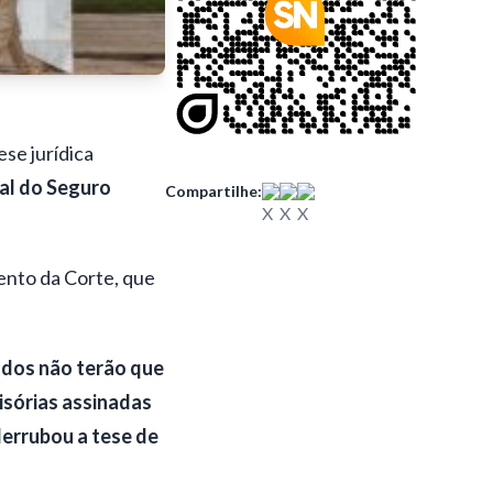
ese jurídica
nal do Seguro
Compartilhe:
mento da Corte, que
ados não terão que
isórias assinadas
derrubou a tese de