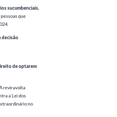
ios sucumbenciais
,
a pessoas que
024.
a decisão
ireito de optarem
A reviravolta
tra a Lei dos
extraordinário no