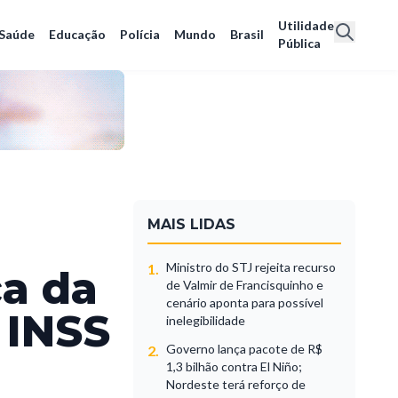
Utilidade
Saúde
Educação
Polícia
Mundo
Brasil
Pública
MAIS LIDAS
Ministro do STJ rejeita recurso
1.
ca da
de Valmir de Francisquinho e
cenário aponta para possível
 INSS
inelegibilidade
Governo lança pacote de R$
2.
1,3 bilhão contra El Niño;
Nordeste terá reforço de