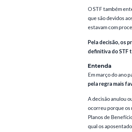
O STF também ent
que são devidos ao
estavam com proces
Pela decisão, os 
definitiva do STF 
Entenda
Em março do ano pa
pela regra mais fa
A decisão anulou ou
ocorreu porque os m
Planos de Benefício
qual os aposentados