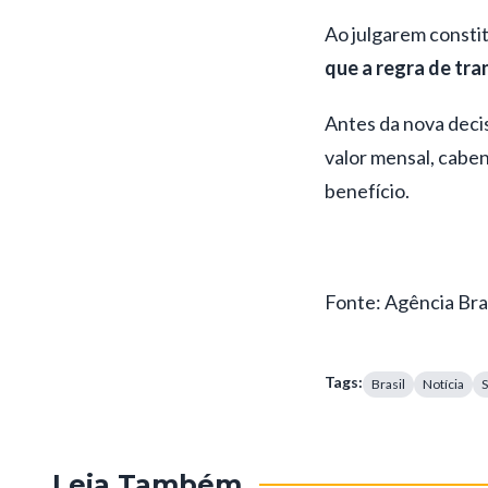
Ao julgarem constit
que a regra de tra
Antes da nova decis
valor mensal, caben
benefício.
Fonte: Agência Bras
Tags:
Brasil
Notícia
S
Leia Também