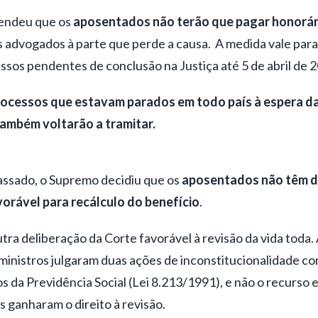
endeu que os
aposentados não terão que pagar honorár
s advogados à parte que perde a causa. A medida vale par
sos pendentes de conclusão na Justiça até 5 de abril de 2
processos que estavam parados em todo país à espera d
também voltarão a tramitar.
ssado, o Supremo decidiu que os
aposentados não têm d
vorável para recálculo do benefício
.
tra deliberação da Corte favorável à revisão da vida toda. 
inistros julgaram duas ações de inconstitucionalidade con
s da Previdência Social (Lei 8.213/1991), e não o recurso 
 ganharam o direito à revisão.