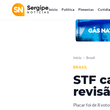
Início
Política
Pimentas
Cotidi
Início
›
Brasil
BRASIL
STF c
revis
Placar foi de 8 voto