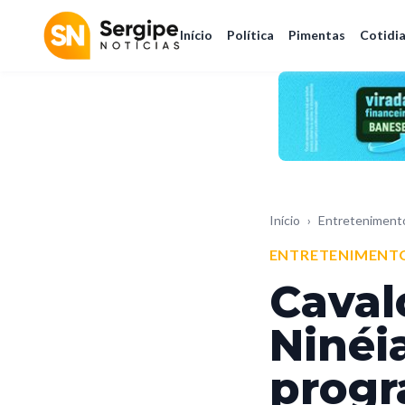
Início
Política
Pimentas
Cotidi
Início
›
Entreteniment
ENTRETENIMENT
Caval
Ninéia
progr