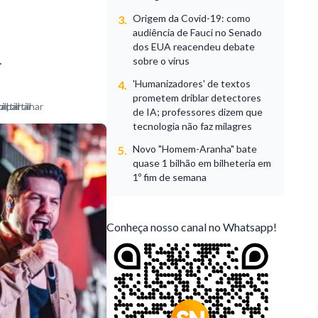
Origem da Covid-19: como
3.
audiência de Fauci no Senado
dos EUA reacendeu debate
.
sobre o vírus
'Humanizadores' de textos
4.
prometem driblar detectores
de IA; professores dizem que
tecnologia não faz milagres
Novo "Homem-Aranha" bate
5.
quase 1 bilhão em bilheteria em
1º fim de semana
Conheça nosso canal no Whatsapp!