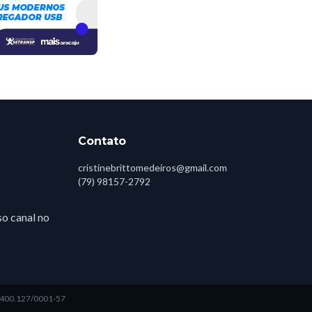
Contato
cristinebrittomedeiros@gmail.com
(79) 98157-2792
o canal no
3.400.127/0001-57