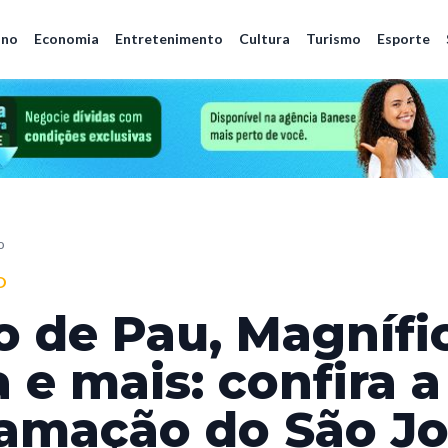
ano
Economia
Entretenimento
Cultura
Turismo
Esporte
o
O
o de Pau, Magnífi
 e mais: confira a
amação do São Jo