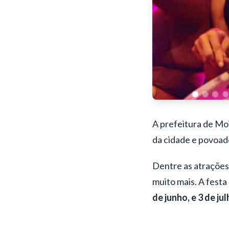
A prefeitura de
Moi
da cidade e povoad
Dentre as atrações 
muito mais. A fest
de junho, e 3 de ju