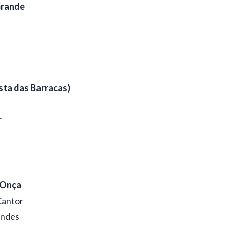
rande
sta das Barracas)
r
 Onça
Cantor
andes