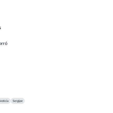
s
orró
Notícia
Sergipe