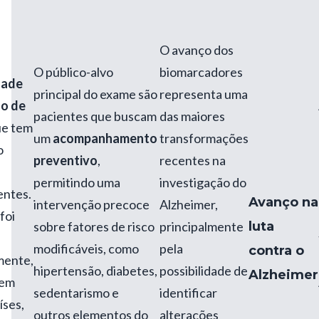
O avanço dos
O público-alvo
biomarcadores
dade
principal do exame são
representa uma
no de
pacientes que buscam
das maiores
que tem
um
acompanhamento
transformações
o
preventivo
,
recentes na
permitindo uma
investigação do
entes.
Avanço na
intervenção precoce
Alzheimer,
foi
sobre fatores de risco
principalmente
luta
modificáveis, como
pela
contra o
mente,
hipertensão, diabetes,
possibilidade de
Alzheimer
 em
sedentarismo e
identificar
íses,
outros elementos do
alterações