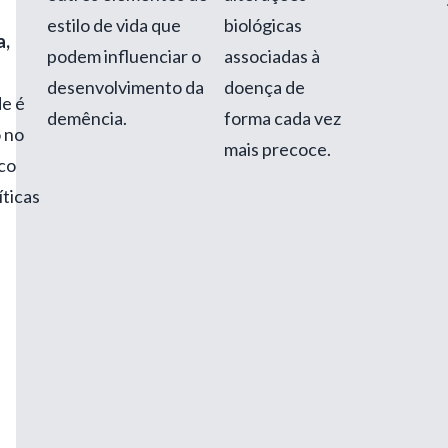
estilo de vida que
biológicas
,
podem influenciar o
associadas à
desenvolvimento da
doença de
de é
demência.
forma cada vez
o no
mais precoce.
co
ticas