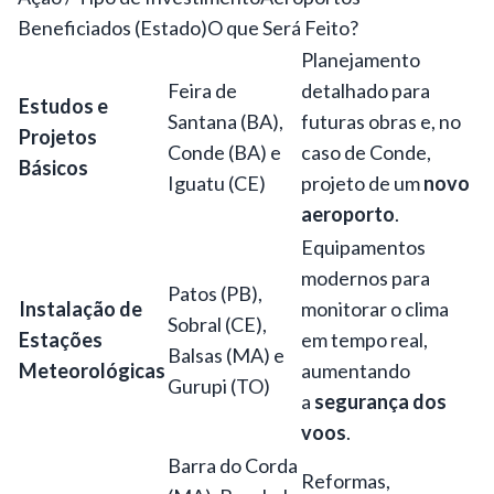
Beneficiados (Estado)
O que Será Feito?
Planejamento
Feira de
detalhado para
Estudos e
Santana (BA),
futuras obras e, no
Projetos
Conde (BA) e
caso de Conde,
Básicos
Iguatu (CE)
projeto de um
novo
aeroporto
.
Equipamentos
modernos para
Patos (PB),
Instalação de
monitorar o clima
Sobral (CE),
Estações
em tempo real,
Balsas (MA) e
Meteorológicas
aumentando
Gurupi (TO)
a
segurança dos
voos
.
Barra do Corda
Reformas,